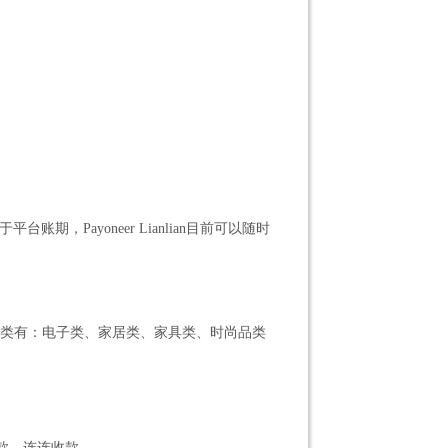
台账期，Payoneer Lianlian目前可以随时
的品类有：电子类、家居类、家具类、时尚品类
户收款、连连收款。