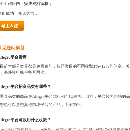
7个工作日内，完成资料审核；
注册成功，开店大吉；
常见疑问解答
llegro平台费用
目前大部分类目都是免月租的，按照类目的不同收取
3%~15%
的佣金。关于平
，海外银行账户每月两次。
Allegro平台招商品类有哪些？
垂直品类的商品在Allegro平台式行都可以销售。目前，平台较为热销
您也可以参照其他跨境平台的产品，上架销售。
Allegro平台可以用什么收款？
legro平台目前支持Payoneer收款、可接收波兰币（PLN）的对公银行账