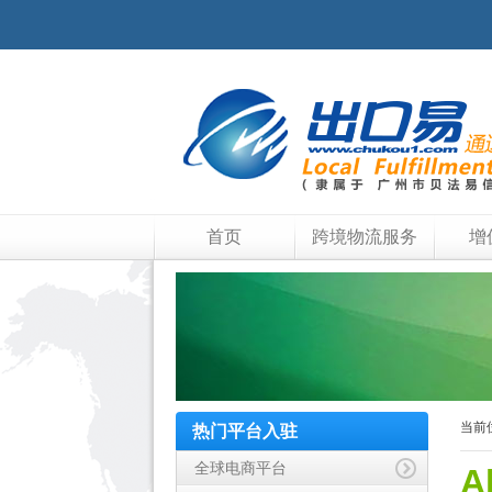
首页
跨境物流服务
增
当前
热门平台入驻
全球电商平台
A