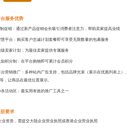
平台服务优势
制促销：通过新产品促销会长吸引消费者注意力，帮助卖家提高业绩
智慧平台：购买客户忠诚计划套餐即可享受无限数量的包裹服务
超级卖家计划：为最佳卖家提供专属服务
奖励积分制：在平台购物即可累计会员积分
平台营销推广：多种站内广告支持，包括品牌光束（展示在优惠列表上）
等，让商品在最优位置展示。
秒杀活动区：最实用有效的推广工具之一
入驻要求
企业资质，需提交大陆企业营业执照或香港企业营业执照