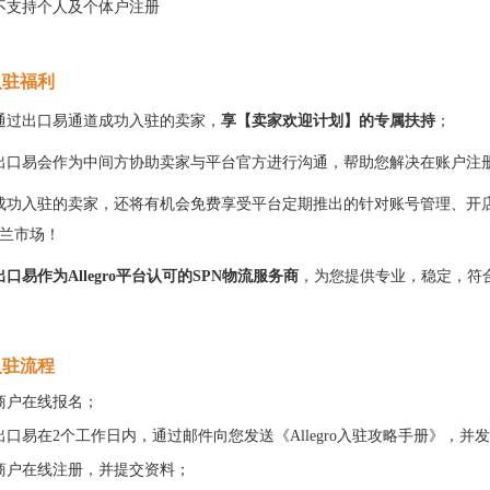
不支持个人及个体户注册
入驻福利
通过出口易通道成功入驻的卖家，
享【卖家欢迎计划】的专属扶持
；
出口易会作为中间方协助卖家与平台官方进行沟通，帮助您解决在账户注
成功入驻的卖家，还将有机会免费享受平台定期推出的针对账号管理、开
兰市场！
出口易作为Allegro平台认可的SPN物流服务商
，为您提供专业，稳定，符
入驻流程
商户在线报名；
出口易在2个工作日内，通过邮件向您发送《Allegro入驻攻略手册》，并
商户在线注册，并提交资料；