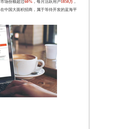
零售市场份额超过
60%
，每月活跃用户
1850万
，
ro还未在中国大面积招商，属于等待开发的蓝海平