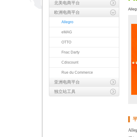
北美电商平台
Alleg
欧洲电商平台
Allegro
eMAG
OTTO
Fnac Darty
Cdiscount
Rue du Commerce
亚洲电商平台
独立站工具
▌
Al